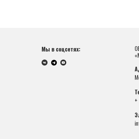
О
Мы в соцсетях:
«
А
М
Т
+
Э
i