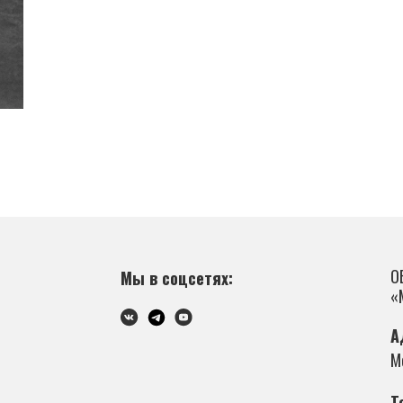
О
Мы в соцсетях:
«
А
М
Т