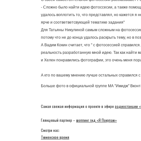
- Сложно было найти идею фотоссесии, а также помощн
удалось воплотить то, что представлял, но кажется я
ярче и соответветсвующей тематике задания"
Для Татьяны Никулиной самым сложным на фотосессии 
потому что не до конца удалось раскрыть тему, но в п
А Вадим Кокин считает, что " с фотосессией справилс
реальность разработанную мной идею. Так как найти м
и Хелен понравились фотографии, это очень меня пор
А кто по вашему мнению лучше остальных справился 
Больше фото в официальной группе МА "Имидж" Вкон
Самая свежая информация о проекте в эфире
радиостанции «
Глянцевый партнер –
шоппинг гид «Я Покупаю»
Смотри нас:
Тюменское время