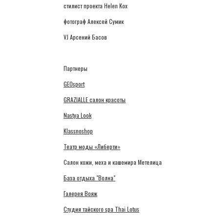
стилист проекта Helen Kox
фотограф Алексей Сумик
VJ Арсений Басов
Партнеры
GEOsport
GRAZIALLE салон красоты
Nastya Look
Klassnoshop
Театр моды «Либерти»
Салон кожи, меха и кашемира Метелица
База отдыха "Волна"
Галерея Вояж
Студия тайского spa Thai Lotus