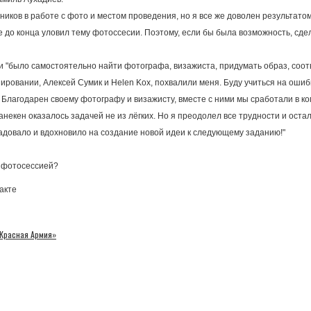
иков в работе с фото и местом проведения, но я все же доволен результато
 не до конца уловил тему фотоссесии. Поэтому, если бы была возможность, с
"было самостоятельно найти фотографа, визажиста, придумать образ, соотв
озировании, Алексей Сумик и Helen Kox, похвалили меня. Буду учиться на ошиб
я. Благодарен своему фотографу и визажисту, вместе с ними мы сработали в 
анекен оказалось задачей не из лёгких. Но я преодолел все трудности и ост
адовало и вдохновило на создание новой идеи к следующему заданию!"
с фотосессией?
такте
Красная Армия»