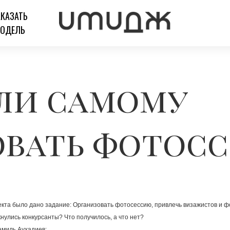
АКАЗАТЬ
ОДЕЛЬ
ли самому
овать фотос
та было дано задание: Организовать фотосессию, привлечь визажистов и фо
нулись конкурсанты? Что получилось, а что нет?
амиль Аухадиев: