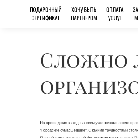
ПОДАРОЧНЫЙ
ХОЧУ БЫТЬ
ОПЛАТА
З
СЕРТИФИКАТ
ПАРТНЕРОМ
УСЛУГ
М
Сложно 
организ
На прошедших выходных всем участникам нашего проек
"Городские сумасшедшие". С какими трудностями столк
О своей самостоятельной фотоссесии рассказывает Р