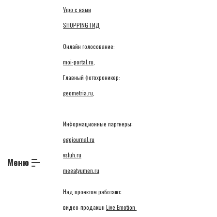
Утро с вами
SHOPPING ГИД
Онлайн голосование:
moi-portal.ru
,
Главный фотохроникер:
geometria.ru
,
Информационные партнеры:
egojournal.ru
vsluh.ru
Меню
megatyumen.ru
Над проектом работают:
видео-продакшн
Live Emotion