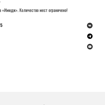
?
а «Имидж». Количество мест ограничено!
35