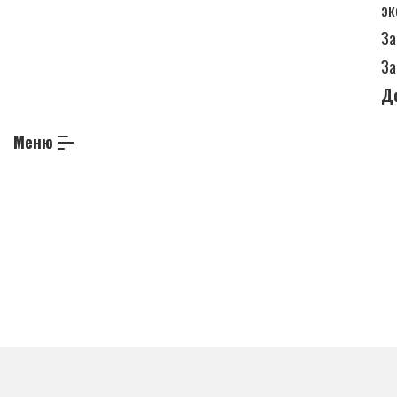
эк
За
За
Д
Меню