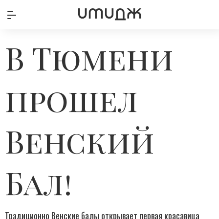
В Тюмени
прошел
Венский
Бал!
Традиционно Венские балы открывает первая красавица