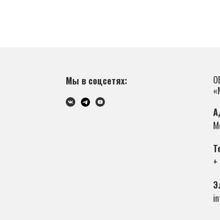
О
Мы в соцсетях:
«
А
М
Т
+
Э
i