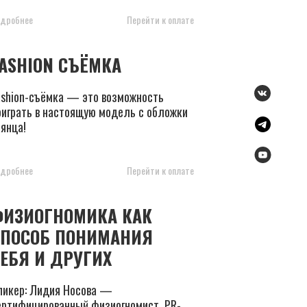
дробнее
Перейти к оплате
ASHION СЪЁМКА
ashion-съёмка — это возможность
оиграть в настоящую модель с обложки
лянца!
дробнее
Перейти к оплате
ФИЗИОГНОМИКА КАК
СПОСОБ ПОНИМАНИЯ
ЕБЯ И ДРУГИХ
пикер: Лидия Носова —
ертифицированный физиогномист, PR-