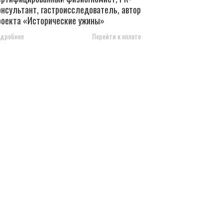
онсультант, гастроисследователь, автор
роекта «Исторические ужины»
дробнее
Перейти к оплате