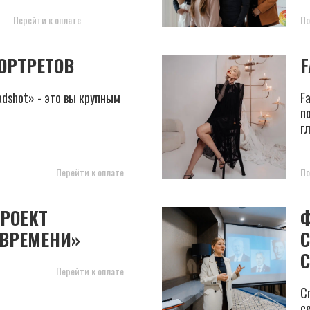
Перейти к оплате
По
ОРТРЕТОВ
F
dshot» - это вы крупным
F
п
г
Перейти к оплате
По
РОЕКТ
 ВРЕМЕНИ»
С
Перейти к оплате
С
с