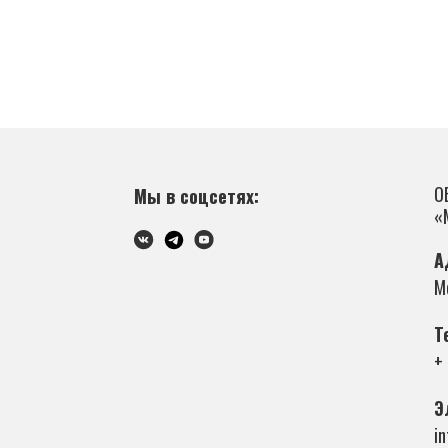
О
Мы в соцсетях:
«
А
М
Т
+
Э
i