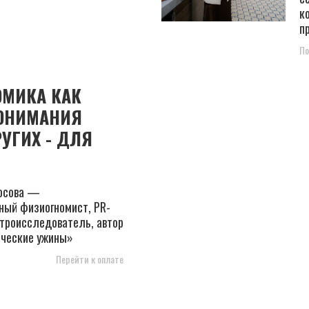
к
п
По
МИКА КАК
ПОНИМАНИЯ
РУГИХ - ДЛЯ
Носова —
ный физиогномист, PR-
строисследователь, автор
ические ужины»
Перейти к оплате